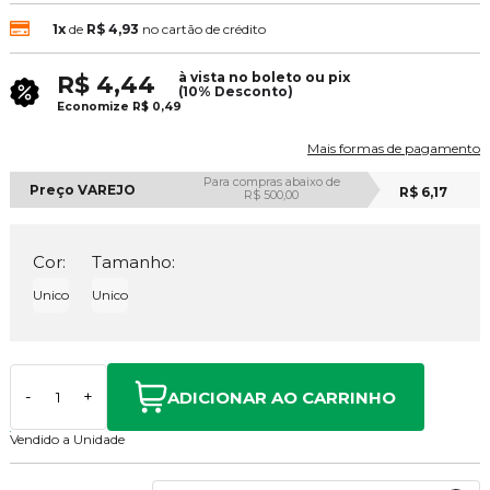
1x
de
R$ 4,93
no cartão de crédito
à vista no boleto ou pix
R$ 4,44
(10% Desconto)
Economize
R$ 0,49
Mais formas de pagamento
Para compras abaixo de
Preço VAREJO
R$ 6,17
R$ 500,00
Cor:
Tamanho:
Unico
Unico
ADICIONAR AO CARRINHO
-
+
Vendido a Unidade