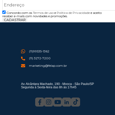
Concordo com os
Termos de uso
e
Politica de Privacidade
e aceito
receber e-mails com novidades e promoções.
CADASTRAR
(11)99535-1362
(11) 3272-7200
marketing@felap.com.br
Av. Alcântara Machado, 190 - Mooca - São Paulo/SP
Segunda à Sexta-feira das 8h às 17h45