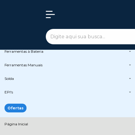
Olá Visitante!
Acesse sua conta e pedidos
Todas as Categorias
Peças de Reposição
Ferramentas Elétricas
Ferramentas à Bateria
Ferramentas Manuais
Solda
EPI's
Ofertas
Página Inicial