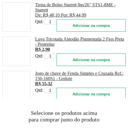
Trena de Bolso Starrett 8m/26" STS1-8ME -
Starrett
De:
R$ 48,10
Por:
R$ 44,99
Qtd:
Adicionar na compra
Luva Tricotada Algodão Pigmentada 2 Fios Preta
- Proteplus
R$ 2,90
Qtd:
Adicionar na compra
Jogo de chave de Fenda Simples e Cruzada Ref.:
150-160S1 - Gedore
R$ 55,32
Qtd:
Adicionar na compra
Bolsa em Lona Para Ferramentas 43cm x 24cm x
Selecione os produtos acima
30cm - Vonder
R$ 190,81
para comprar junto do produto
Qtd: