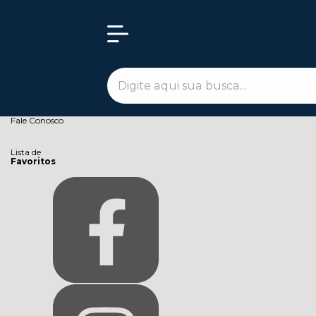
Olá Visitante!
Acesse sua conta e pedidos
Página Inicial
Quem Somos
Como Comprar
Fale Conosco
Lista de
Favoritos